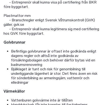
- Entreprenör skall kunna visa på certifiering från BKR
före byggstart.
Plastmattor mm
- Branschregler enligt Svensk Våtrumskontroll (GVK)
gäller, gvk.se
- Entreprenör skall kunna legitimera sig med certifiering
hos GVK före byggstart.
Golvbrunnar
Befintliga golvbrunnar är oftast inte godkända enligt
dagens regler och alltså inte godkända av
försäkringsbolagen och behöver därför bytas vid en
badrumsrenovering
Bjälklaget är tunt och risk för genombilning till
underliggande lägenhet är stor. Det finns även en risk
för sönderbilning av armeringsjärn, vattenrör och
elledningar
Värmekällor
Vattenburen golvvärme inte är tillåten
Handdukstork får inte kopplas till fastighetens