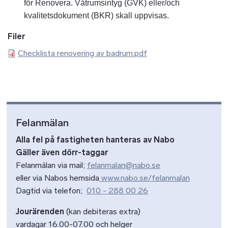
för Renovera. Våtrumsintyg (GVK) eller/och
kvalitetsdokument (BKR) skall uppvisas.
Filer
Checklista renovering av badrum.pdf
Felanmälan
Alla fel på fastigheten hanteras av Nabo
Gäller även dörr-taggar
Felanmälan via mail;
felanmalan@nabo.se
eller via Nabos hemsida
www.nabo.se/felanmalan
Dagtid via telefon;
010 - 288 00 26
Jourärenden
(kan debiteras extra)
vardagar 16.00-07.00 och helger